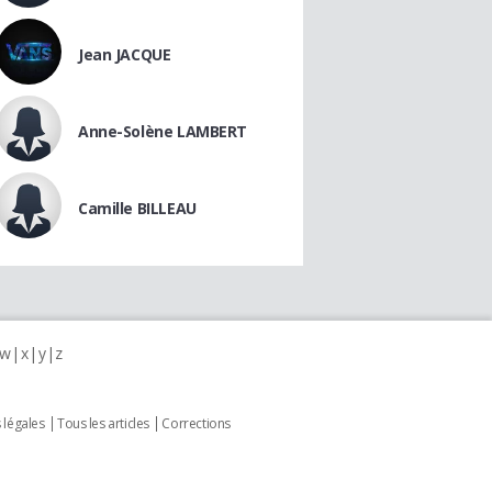
Jean JACQUE
Anne-Solène LAMBERT
Camille BILLEAU
w
x
y
z
 légales
Tous les articles
Corrections