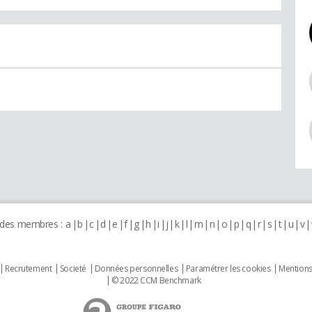
 des membres :
a
b
c
d
e
f
g
h
i
j
k
l
m
n
o
p
q
r
s
t
u
v
Recrutement
Societé
Données personnelles
Paramétrer les cookies
Mentions
© 2022 CCM Benchmark