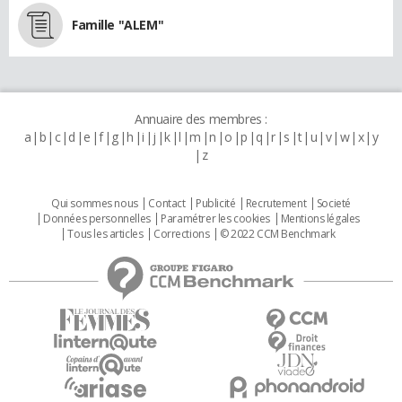
Famille "ALEM"
Annuaire des membres :
a
b
c
d
e
f
g
h
i
j
k
l
m
n
o
p
q
r
s
t
u
v
w
x
y
z
Qui sommes nous
Contact
Publicité
Recrutement
Societé
Données personnelles
Paramétrer les cookies
Mentions légales
Tous les articles
Corrections
© 2022 CCM Benchmark