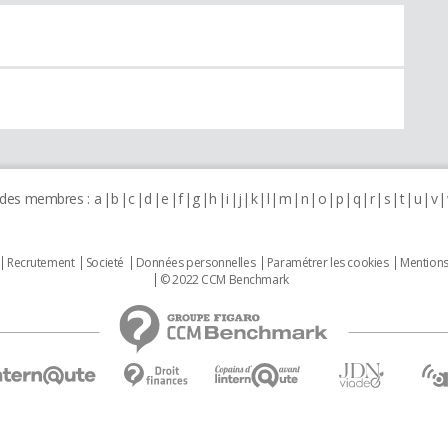
 des membres :
a
b
c
d
e
f
g
h
i
j
k
l
m
n
o
p
q
r
s
t
u
v
Recrutement
Societé
Données personnelles
Paramétrer les cookies
Mentions
© 2022 CCM Benchmark