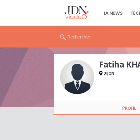
IA NEWS
TEC
Rechercher
Fatiha KH
DIJON
Fatiha KHALID
PROFIL