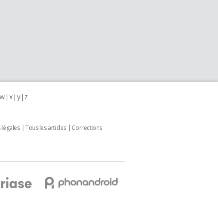
w
x
y
z
 légales
Tous les articles
Corrections