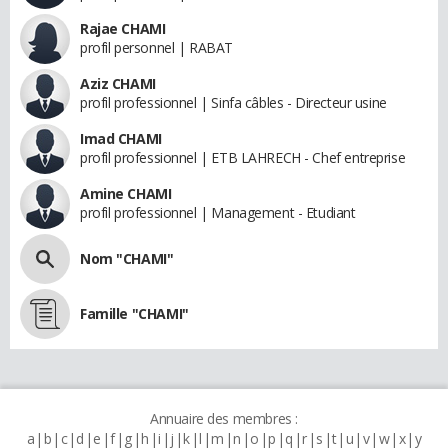
Rajae CHAMI
profil personnel | RABAT
Aziz CHAMI
profil professionnel | Sinfa câbles - Directeur usine
Imad CHAMI
profil professionnel | ETB LAHRECH - Chef entreprise
Amine CHAMI
profil professionnel | Management - Etudiant
Nom "CHAMI"
Famille "CHAMI"
Annuaire des membres :
a
b
c
d
e
f
g
h
i
j
k
l
m
n
o
p
q
r
s
t
u
v
w
x
y