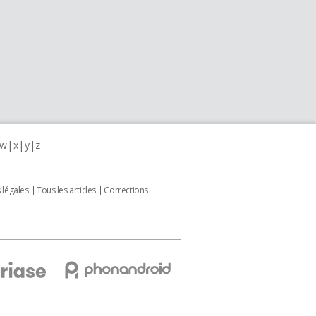
w
x
y
z
 légales
Tous les articles
Corrections