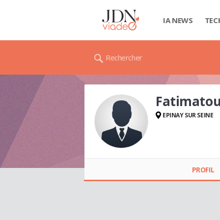
IA NEWS
TEC
Rechercher
Fatimatou
EPINAY SUR SEINE
Fatimatou SALL
PROFIL