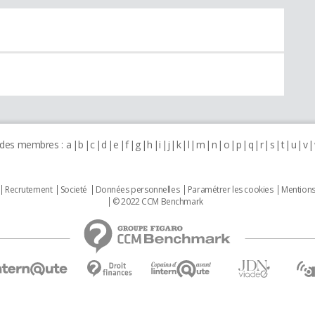
 des membres :
a
b
c
d
e
f
g
h
i
j
k
l
m
n
o
p
q
r
s
t
u
v
Recrutement
Societé
Données personnelles
Paramétrer les cookies
Mentions
© 2022 CCM Benchmark