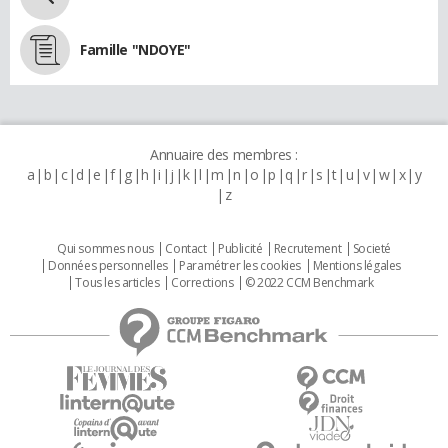
Famille "NDOYE"
Annuaire des membres :
a
b
c
d
e
f
g
h
i
j
k
l
m
n
o
p
q
r
s
t
u
v
w
x
y
z
Qui sommes nous
Contact
Publicité
Recrutement
Societé
Données personnelles
Paramétrer les cookies
Mentions légales
Tous les articles
Corrections
© 2022 CCM Benchmark