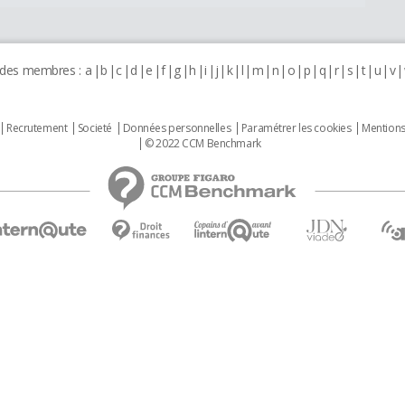
 des membres :
a
b
c
d
e
f
g
h
i
j
k
l
m
n
o
p
q
r
s
t
u
v
Recrutement
Societé
Données personnelles
Paramétrer les cookies
Mentions
© 2022 CCM Benchmark