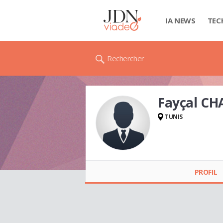
IA NEWS
TEC
Rechercher
Fayçal C
TUNIS
Fayçal CHALLOUF
PROFIL