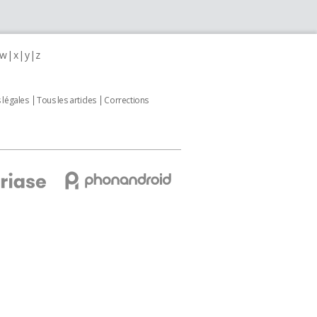
w
x
y
z
 légales
Tous les articles
Corrections