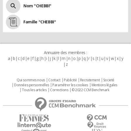
Nom "CHEBBI"
Famille "CHEBBI"
Annuaire des membres :
a
b
c
d
e
f
g
h
i
j
k
l
m
n
o
p
q
r
s
t
u
v
w
x
y
z
Qui sommes nous
Contact
Publicité
Recrutement
Societé
Données personnelles
Paramétrer les cookies
Mentions légales
Tous les articles
Corrections
© 2022 CCM Benchmark