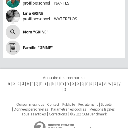
profil personnel | NANTES
Lina GRINE
profil personnel | WATTRELOS
Nom "GRINE"
Famille "GRINE"
Annuaire des membres :
a
b
c
d
e
f
g
h
i
j
k
l
m
n
o
p
q
r
s
t
u
v
w
x
y
z
Qui sommes nous
Contact
Publicité
Recrutement
Societé
Données personnelles
Paramétrer les cookies
Mentions légales
Tous les articles
Corrections
© 2022 CCM Benchmark