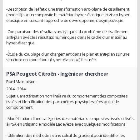
-Description de l'effet d'une transformation anti-plane de cisaillement
(mode III) sur un composite bi-matériau hyper-élastique et visco-hyper-
élastique en utilisant l'approche de développement asymptotique.
-Comparaison des résultats analytiques du problème de cisaillement
anti-plan avec les résultats numériques dans le cadre d'un matériau
hyper-élastique.
-Étude du couplage d'un chargement dans le plan et anti-plan sur une
structure en caoutchouc (hyper-élastique) fissurée.
PSA Peugeot Citroën
- Ingénieur chercheur
Rueil Malmaison
2014 - 2014
Sujet: Caractérisation non linéaire du comportement des composites
tissés et identification des paramètres physiques liées au loi de
comportement.
-Modélisation d'une catégories des matériaux composites tissés utilisés
à PSA en utilisant le modèle Ladevèze avec quelques modifications.
-Utilisation des méthodes sans calcul de gradient pour identifier les