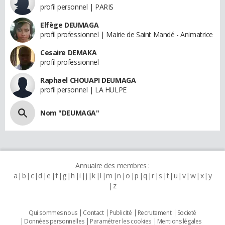
profil personnel | PARIS
Elfège DEUMAGA
profil professionnel | Mairie de Saint Mandé - Animatrice
Cesaire DEMAKA
profil professionnel
Raphael CHOUAPI DEUMAGA
profil personnel | LA HULPE
Nom "DEUMAGA"
Annuaire des membres :
a
b
c
d
e
f
g
h
i
j
k
l
m
n
o
p
q
r
s
t
u
v
w
x
y
z
Qui sommes nous
Contact
Publicité
Recrutement
Societé
Données personnelles
Paramétrer les cookies
Mentions légales