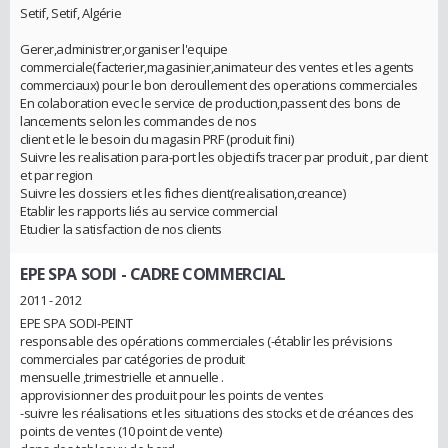
Setif, Setif, Algérie
Gerer,administrer,organiser l'equipe
commerciale(facterier,magasinier,animateur des ventes et les agents
commerciaux) pour le bon deroullement des operations commerciales
En colaboration evec le service de production,passent des bons de
lancements selon les commandes de nos
client et le le besoin du magasin PRF (produit fini)
Suivre les realisation para-port les objectifs tracer par produit , par client
et par region
Suivre les dossiers et les fiches client(realisation,creance)
Etablir les rapports liés au service commercial
Etudier la satisfaction de nos clients
EPE SPA SODI
- CADRE COMMERCIAL
2011 - 2012
EPE SPA SODI-PEINT
responsable des opérations commerciales (-établir les prévisions
commerciales par catégories de produit
mensuelle ,trimestrielle et annuelle .
approvisionner des produit pour les points de ventes
-suivre les réalisations et les situations des stocks et de créances des
points de ventes (10 point de vente)