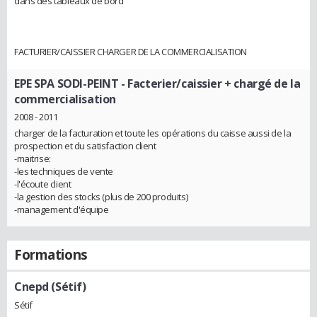
dans des tableaux de bord
FACTURIER/CAISSIER CHARGER DE LA COMMERCIALISATION
EPE SPA SODI-PEINT
- Facterier/caissier + chargé de la
commercialisation
2008 - 2011
charger de la facturation et toute les opérations du caisse aussi de la
prospection et du satisfaction client
-maitrise:
-les techniques de vente
-l'écoute client
-la gestion des stocks (plus de 200 produits)
-management d'équipe
Formations
Cnepd (Sétif)
Sétif