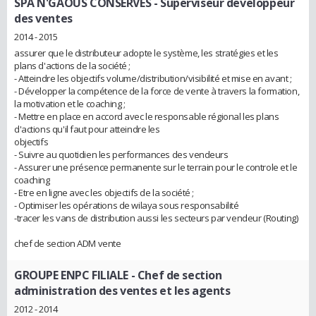
SPA N'GAOUS CONSERVES
- Superviseur developpeur
des ventes
2014 - 2015
assurer que le distributeur adopte le système, les stratégies et les
plans d'actions de la société ;
- Atteindre les objectifs volume/distribution/visibilité et mise en avant ;
- Développer la compétence de la force de vente à travers la formation,
la motivation et le coaching ;
- Mettre en place en accord avec le responsable régional les plans
d'actions qu'il faut pour atteindre les
objectifs
- Suivre au quotidien les performances des vendeurs
- Assurer une présence permanente sur le terrain pour le controle et le
coaching
- Etre en ligne avec les objectifs de la société ;
- Optimiser les opérations de wilaya sous responsabilité
-tracer les vans de distribution aussi les secteurs par vendeur (Routing)
chef de section ADM vente
GROUPE ENPC FILIALE
- Chef de section
administration des ventes et les agents
2012 - 2014