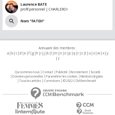
Laurence BATE
profil personnel | CHARLEROI
Nom "FATEH"
Annuaire des membres :
a
b
c
d
e
f
g
h
i
j
k
l
m
n
o
p
q
r
s
t
u
v
w
x
y
z
Qui sommes nous
Contact
Publicité
Recrutement
Societé
Données personnelles
Paramétrer les cookies
Mentions légales
Tous les articles
Corrections
© 2022 CCM Benchmark