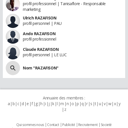
profil professionnel | Tanisaflore - Responsable
marketing
Ulrich RAZAFISON
profil personnel | PAU
Ando RAZAFISON
profil professionnel
Claude RAZAFISON
profil personnel | LE LUC
Nom "RAZAFISON"
Annuaire des membres :
a
b
c
d
e
f
g
h
i
j
k
l
m
n
o
p
q
r
s
t
u
v
w
x
y
z
Qui sommes nous
Contact
Publicité
Recrutement
Societé