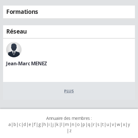
Formations
Réseau
Jean-Marc MENEZ
PLUS
Annuaire des membres :
a
b
c
d
e
f
g
h
i
j
k
l
m
n
o
p
q
r
s
t
u
v
w
x
y
z