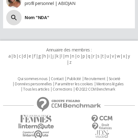
profil personnel | ABIDJAN
Nom "NDA"
Annuaire des membres :
a
b
c
d
e
f
g
h
i
j
k
l
m
n
o
p
q
r
s
t
u
v
w
x
y
z
Qui sommes nous
Contact
Publicité
Recrutement
Societé
Données personnelles
Paramétrer les cookies
Mentions légales
Tous les articles
Corrections
© 2022 CCM Benchmark