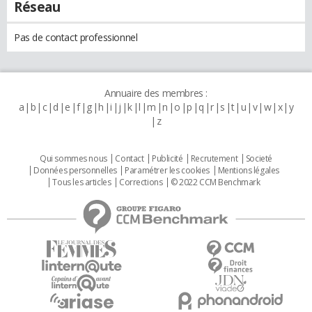
Réseau
Pas de contact professionnel
Annuaire des membres :
a
b
c
d
e
f
g
h
i
j
k
l
m
n
o
p
q
r
s
t
u
v
w
x
y
z
Qui sommes nous
Contact
Publicité
Recrutement
Societé
Données personnelles
Paramétrer les cookies
Mentions légales
Tous les articles
Corrections
© 2022 CCM Benchmark