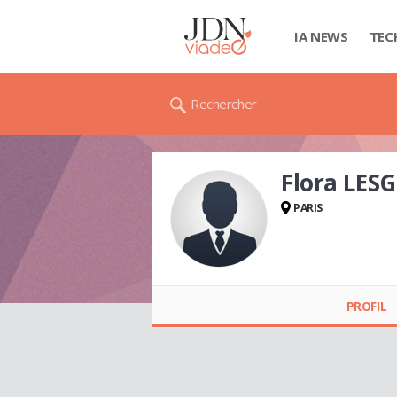
IA NEWS
TEC
Rechercher
Flora LESG
PARIS
Flora LESGUI
PROFIL