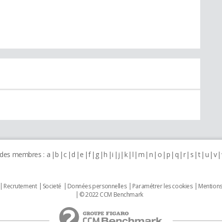
 des membres :
a
b
c
d
e
f
g
h
i
j
k
l
m
n
o
p
q
r
s
t
u
v
Recrutement
Societé
Données personnelles
Paramétrer les cookies
Mentions
© 2022 CCM Benchmark