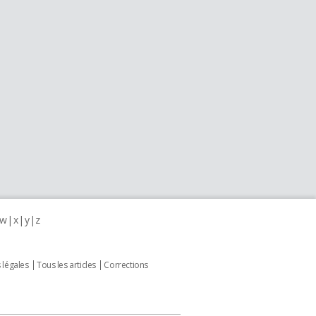
w
x
y
z
 légales
Tous les articles
Corrections