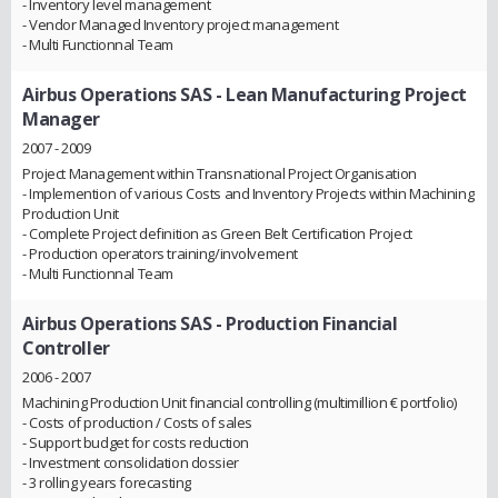
- Inventory level management
- Vendor Managed Inventory project management
- Multi Functionnal Team
Airbus Operations SAS
- Lean Manufacturing Project
Manager
2007 - 2009
Project Management within Transnational Project Organisation
- Implemention of various Costs and Inventory Projects within Machining
Production Unit
- Complete Project definition as Green Belt Certification Project
- Production operators training/involvement
- Multi Functionnal Team
Airbus Operations SAS
- Production Financial
Controller
2006 - 2007
Machining Production Unit financial controlling (multimillion € portfolio)
- Costs of production / Costs of sales
- Support budget for costs reduction
- Investment consolidation dossier
- 3 rolling years forecasting