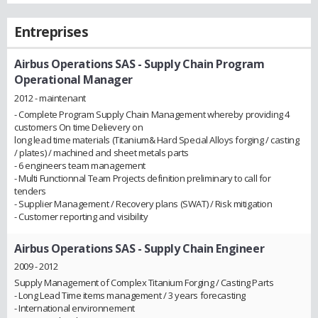
Entreprises
Airbus Operations SAS
- Supply Chain Program
Operational Manager
2012 - maintenant
- Complete Program Supply Chain Management whereby providing 4
customers On time Delievery on
long lead time materials (Titanium& Hard Special Alloys forging / casting
/ plates) / machined and sheet metals parts
- 6 engineers team management
- Multi Functionnal Team Projects definition preliminary to call for
tenders
- Supplier Management / Recovery plans (SWAT) / Risk mitigation
- Customer reporting and visibility
Airbus Operations SAS
- Supply Chain Engineer
2009 - 2012
Supply Management of Complex Titanium Forging / Casting Parts
- Long Lead Time items management / 3 years forecasting
- International environnement