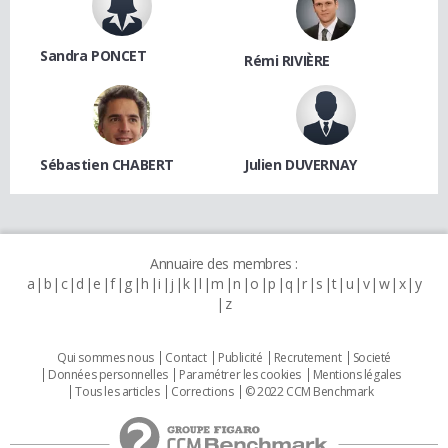
Sandra PONCET
Rémi RIVIÈRE
Sébastien CHABERT
Julien DUVERNAY
Annuaire des membres :
a
b
c
d
e
f
g
h
i
j
k
l
m
n
o
p
q
r
s
t
u
v
w
x
y
z
Qui sommes nous
Contact
Publicité
Recrutement
Societé
Données personnelles
Paramétrer les cookies
Mentions légales
Tous les articles
Corrections
© 2022 CCM Benchmark