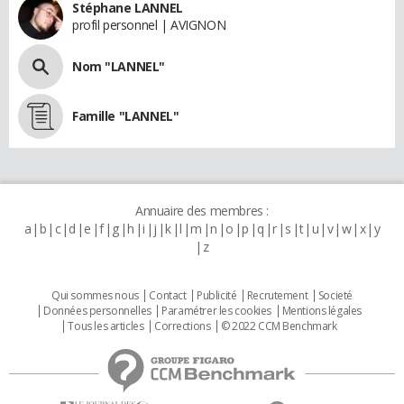
Stéphane LANNEL
profil personnel | AVIGNON
Nom "LANNEL"
Famille "LANNEL"
Annuaire des membres :
a
b
c
d
e
f
g
h
i
j
k
l
m
n
o
p
q
r
s
t
u
v
w
x
y
z
Qui sommes nous
Contact
Publicité
Recrutement
Societé
Données personnelles
Paramétrer les cookies
Mentions légales
Tous les articles
Corrections
© 2022 CCM Benchmark