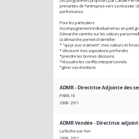
Les programmes proposés par Cavale Performa
prenantes de l'entreprise vers sa réussite. 
performance.
Pour les particuliers
Accompagnement individuel et/ou en petit gro
Démarche centrée sur les valeurs personnelle
la démarche permet d'identifier:
* "qui je suis vraiment", mes valeurs et force
* découvrir mes aspirations profondes
*prendre les bonnes décisions
*résoudre les conflits interpersonnels
*gérer ses émotions
ADMR
- Directrice Adjointe des se
PARIS 10
2008 - 2011
ADMR Vendée
- Directrice adjoint
La Roche-sur-Yon
2008 - 2011