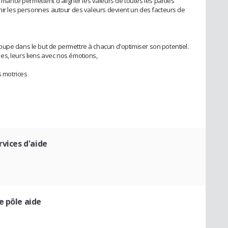
nce permettent d'aligner les valeurs de toutes les parties
Unir les personnes autour des valeurs devient un des facteurs de
upe dans le but de permettre à chacun d'optimiser son potentiel.
s, leurs liens avec nos émotions,
s motrices
rvices d'aide
e pôle aide