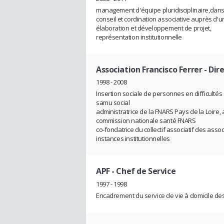
management d'équipe pluridisciplinaire,dans 
conseil et cordination associative auprès d'
élaboration et développement de projet,
représentation institutionnelle
Association Francisco Ferrer
- Dir
1998 - 2008
Insertion sociale de personnes en difficultés s
samu social
administratrice de la FNARS Pays de la Loire, 
commission nationale santé FNARS
co-fondatrice du collectif associatif des ass
instances institutionnelles
APF
- Chef de Service
1997 - 1998
Encadrement du service de vie à domicile d