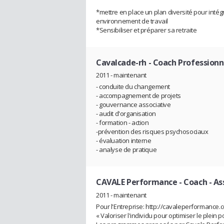
*mettre en place un plan diversité pour inté
environnement de travail
*Sensibiliser et préparer sa retraite
Cavalcade-rh
- Coach Professionne
2011 - maintenant
- conduite du changement
- accompagnement de projets
- gouvernance associative
- audit d'organisation
- formation - action
-prévention des risques psychosociaux
- évaluation interne
- analyse de pratique
CAVALE Performance
- Coach - As
2011 - maintenant
Pour l'Entreprise: http://cavaleperformance.
« Valoriser l'individu pour optimiser le plein p