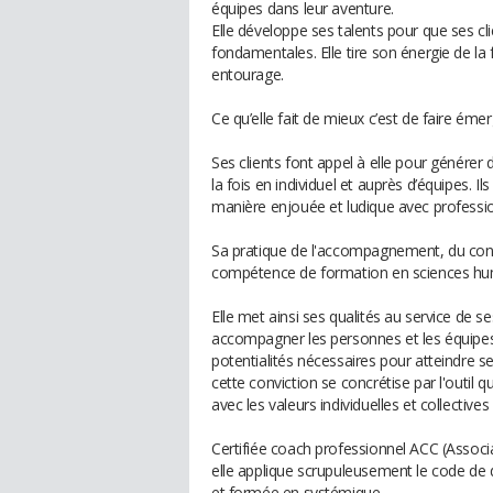
équipes dans leur aventure.
Elle développe ses talents pour que ses cl
fondamentales. Elle tire son énergie de la 
entourage.
Ce qu’elle fait de mieux c’est de faire émer
Ses clients font appel à elle pour génére
la fois en individuel et auprès d’équipes. Il
manière enjouée et ludique avec professi
Sa pratique de l'accompagnement, du con
compétence de formation en sciences hum
Elle met ainsi ses qualités au service de se
accompagner les personnes et les équipes,
potentialités nécessaires pour atteindre se
cette conviction se concrétise par l'outil q
avec les valeurs individuelles et collectives
Certifiée coach professionnel ACC (Associa
elle applique scrupuleusement le code de d
et formée en systémique.