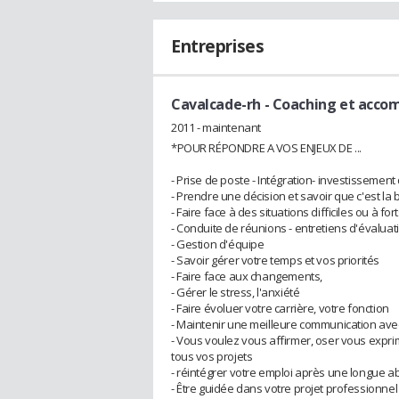
Entreprises
Cavalcade-rh
- Coaching et acco
2011 - maintenant
*POUR RÉPONDRE A VOS ENJEUX DE ...
- Prise de poste - Intégration- investissemen
- Prendre une décision et savoir que c'est la
- Faire face à des situations difficiles ou à fo
- Conduite de réunions - entretiens d'évaluat
- Gestion d'équipe
- Savoir gérer votre temps et vos priorités
- Faire face aux changements,
- Gérer le stress, l'anxiété
- Faire évoluer votre carrière, votre fonction
- Maintenir une meilleure communication avec
- Vous voulez vous affirmer, oser vous expri
tous vos projets
- réintégrer votre emploi après une longue 
- Être guidée dans votre projet professionnel