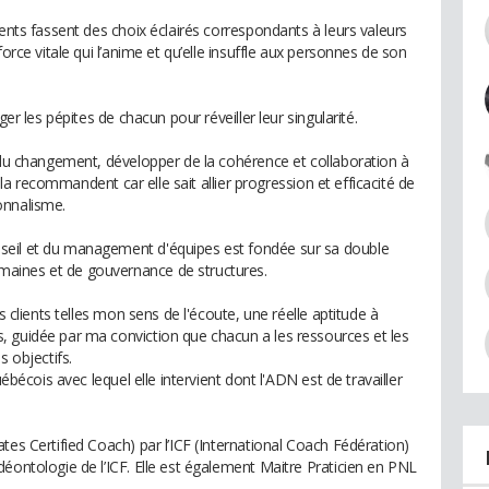
ients fassent des choix éclairés correspondants à leurs valeurs
force vitale qui l’anime et qu’elle insuffle aux personnes de son
ger les pépites de chacun pour réveiller leur singularité.
r du changement, développer de la cohérence et collaboration à
s la recommandent car elle sait allier progression et efficacité de
onnalisme.
seil et du management d'équipes est fondée sur sa double
aines et de gouvernance de structures.
s clients telles mon sens de l'écoute, une réelle aptitude à
 guidée par ma conviction que chacun a les ressources et les
s objectifs.
uébécois avec lequel elle intervient dont l'ADN est de travailler
tes Certified Coach) par l’ICF (International Coach Fédération)
éontologie de l’ICF. Elle est également Maitre Praticien en PNL