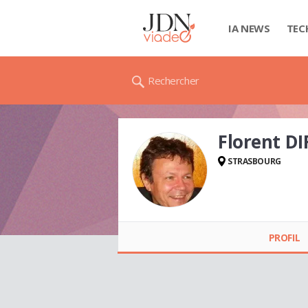
IA NEWS
TEC
Rechercher
Florent D
STRASBOURG
Florent DIRHEIMER
PROFIL