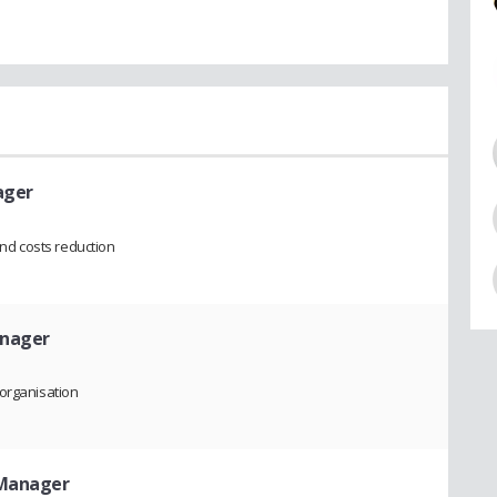
ager
d costs reduction
anager
 organisation
 Manager