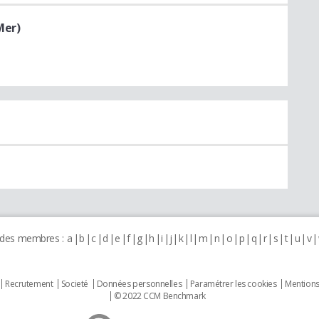
Mer)
 des membres :
a
b
c
d
e
f
g
h
i
j
k
l
m
n
o
p
q
r
s
t
u
v
Recrutement
Societé
Données personnelles
Paramétrer les cookies
Mentions
© 2022 CCM Benchmark