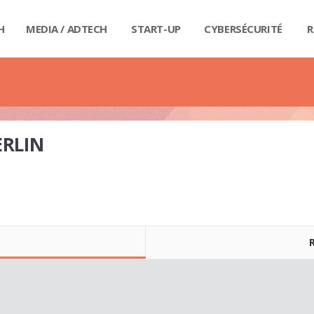
H
MEDIA / ADTECH
START-UP
CYBERSÉCURITÉ
R
BIG
CAR
FI
IND
E-R
IOT
MA
PA
QU
RET
SE
SM
WE
MA
LIV
GUI
GUI
GUI
GUI
GUI
GU
GUI
BUD
PRI
DIC
DIC
DIC
DI
DI
DIC
ERLIN