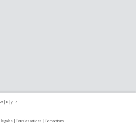
w
x
y
z
 légales
Tous les articles
Corrections