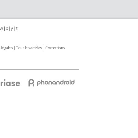
w
x
y
z
 légales
Tous les articles
Corrections