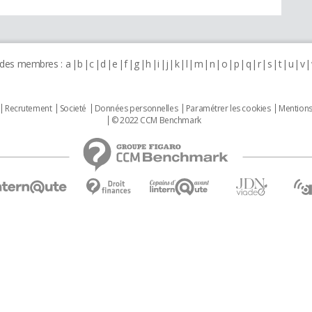
 des membres :
a
b
c
d
e
f
g
h
i
j
k
l
m
n
o
p
q
r
s
t
u
v
Recrutement
Societé
Données personnelles
Paramétrer les cookies
Mentions
© 2022 CCM Benchmark