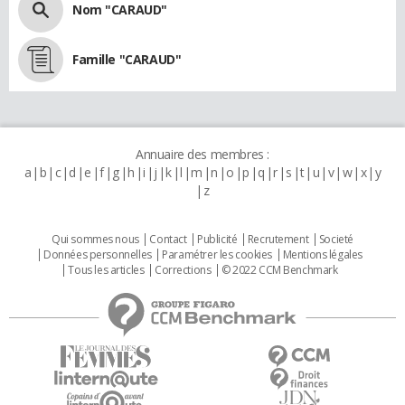
Nom "CARAUD"
Famille "CARAUD"
Annuaire des membres :
a
b
c
d
e
f
g
h
i
j
k
l
m
n
o
p
q
r
s
t
u
v
w
x
y
z
Qui sommes nous
Contact
Publicité
Recrutement
Societé
Données personnelles
Paramétrer les cookies
Mentions légales
Tous les articles
Corrections
© 2022 CCM Benchmark