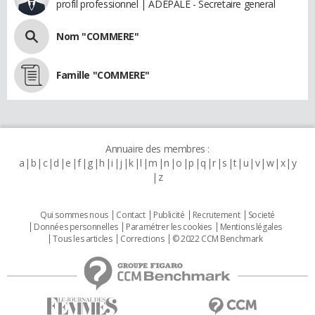
profil professionnel | ADEPALE - Secretaire general
Nom "COMMERE"
Famille "COMMERE"
Annuaire des membres :
a
b
c
d
e
f
g
h
i
j
k
l
m
n
o
p
q
r
s
t
u
v
w
x
y
z
Qui sommes nous
Contact
Publicité
Recrutement
Societé
Données personnelles
Paramétrer les cookies
Mentions légales
Tous les articles
Corrections
© 2022 CCM Benchmark