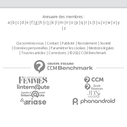
Annuaire des membres :
a
b
c
d
e
f
g
h
i
j
k
l
m
n
o
p
q
r
s
t
u
v
w
x
y
z
Qui sommes nous
Contact
Publicité
Recrutement
Societé
Données personnelles
Paramétrer les cookies
Mentions légales
Tous les articles
Corrections
© 2022 CCM Benchmark