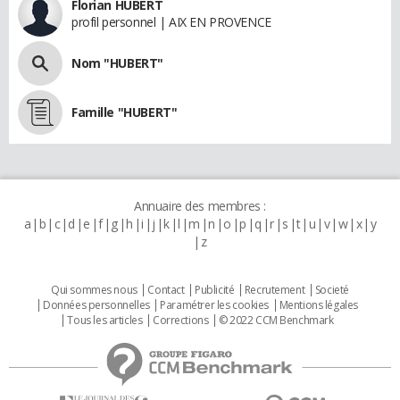
Florian HUBERT
profil personnel | AIX EN PROVENCE
Nom "HUBERT"
Famille "HUBERT"
Annuaire des membres :
a
b
c
d
e
f
g
h
i
j
k
l
m
n
o
p
q
r
s
t
u
v
w
x
y
z
Qui sommes nous
Contact
Publicité
Recrutement
Societé
Données personnelles
Paramétrer les cookies
Mentions légales
Tous les articles
Corrections
© 2022 CCM Benchmark