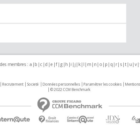
 des membres :
a
b
c
d
e
f
g
h
i
j
k
l
m
n
o
p
q
r
s
t
u
v
Recrutement
Societé
Données personnelles
Paramétrer les cookies
Mentions
© 2022 CCM Benchmark