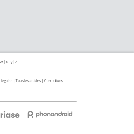
w
x
y
z
 légales
Tous les articles
Corrections