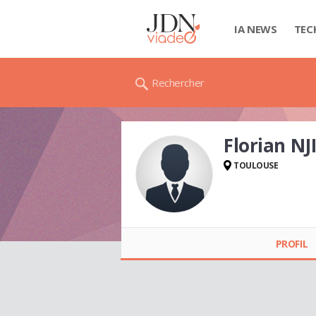
IA NEWS
TEC
Rechercher
Florian N
TOULOUSE
Florian NJIKAM
PROFIL