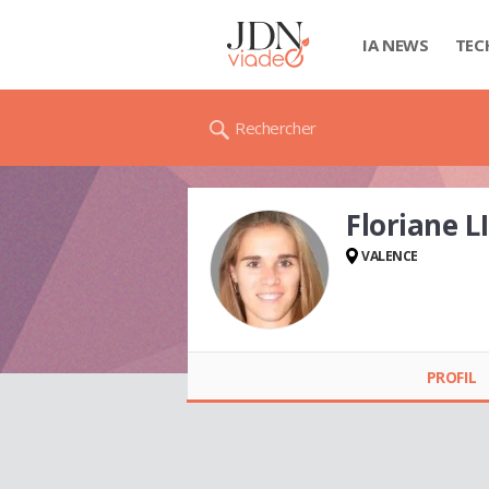
IA NEWS
TEC
Rechercher
Floriane 
VALENCE
Floriane LIONNET
PROFIL