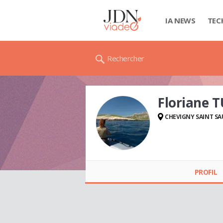
IA NEWS
TEC
Rechercher
Floriane 
CHEVIGNY SAINT S
Floriane TURREL
PROFIL