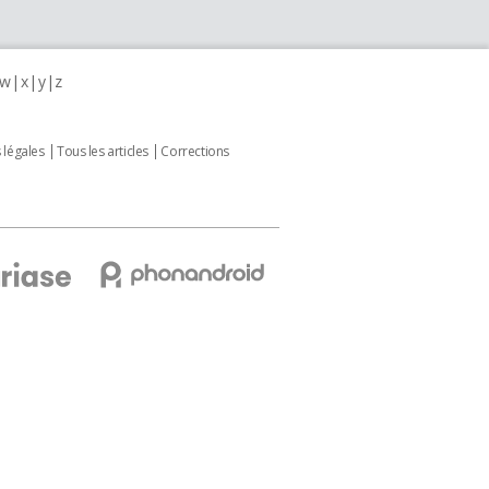
w
x
y
z
 légales
Tous les articles
Corrections