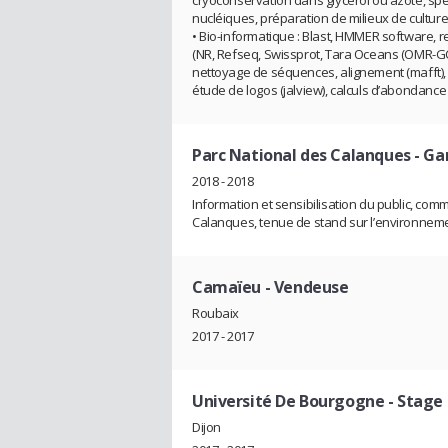
cryoconservation dans glycérol ou azote, s
nucléiques, préparation de milieux de culture
• Bio-informatique : Blast, HMMER software
(NR, Refseq, Swissprot, Tara Oceans (OMR-GC
nettoyage de séquences, alignement (mafft), v
étude de logos (jalview), calculs d’abondance 
Parc National des Calanques
- Ga
2018 - 2018
Information et sensibilisation du public, co
Calanques, tenue de stand sur l’environneme
Camaïeu
- Vendeuse
Roubaix
2017 - 2017
Université De Bourgogne
- Stage
Dijon