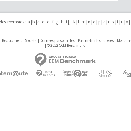
 des membres :
a
b
c
d
e
f
g
h
i
j
k
l
m
n
o
p
q
r
s
t
u
v
Recrutement
Societé
Données personnelles
Paramétrer les cookies
Mentions
© 2022 CCM Benchmark