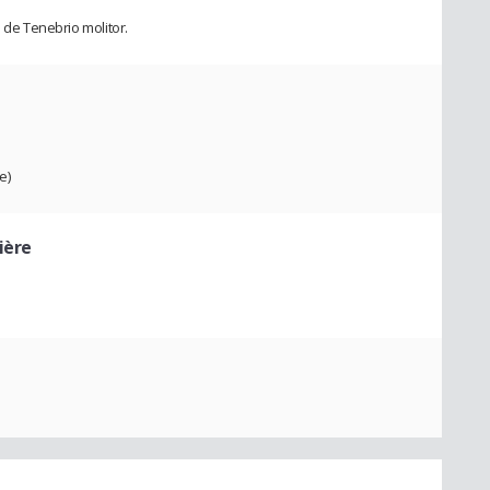
e de Tenebrio molitor.
e)
ière