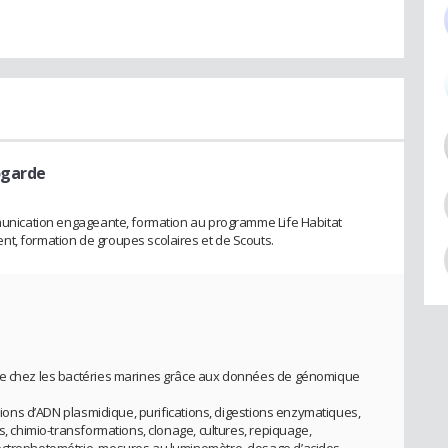
ogarde
mmunication engageante, formation au programme Life Habitat
nt, formation de groupes scolaires et de Scouts.
nce chez les bactéries marines grâce aux données de génomique
ctions d’ADN plasmidique, purifications, digestions enzymatiques,
s, chimio-transformations, clonage, cultures, repiquage,