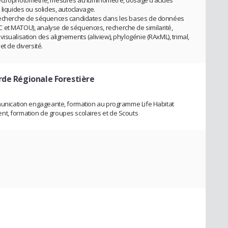
pectrophotométrie, mesures au luminomètre, dosage d’acides
 liquides ou solides, autoclavage.
, recherche de séquences candidates dans les bases de données
 et MATOU), analyse de séquences, recherche de similarité,
isualisation des alignements (aliview), phylogénie (RAxML), trimal,
et de diversité.
rde Régionale Forestière
mmunication engageante, formation au programme Life Habitat
nt, formation de groupes scolaires et de Scouts