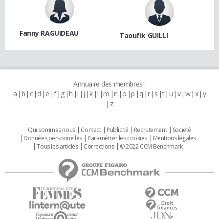
Fanny RAGUIDEAU
Taoufik GUILLI
Annuaire des membres :
a
b
c
d
e
f
g
h
i
j
k
l
m
n
o
p
q
r
s
t
u
v
w
x
y
z
Qui sommes nous
Contact
Publicité
Recrutement
Societé
Données personnelles
Paramétrer les cookies
Mentions légales
Tous les articles
Corrections
© 2022 CCM Benchmark