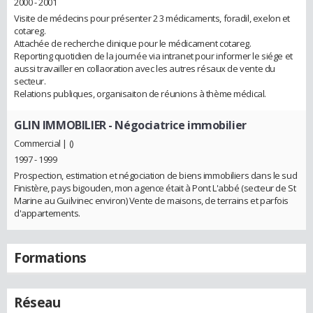
2000 - 2001
Visite de médecins pour présenter 2 3 médicaments, foradil, exelon et
cotareg.
Attachée de recherche clinique pour le médicament cotareg.
Reporting quotidien de la journée via intranet pour informer le siége et
aussi travailler en collaoration avec les autres résaux de vente du
secteur.
Relations publiques, organisaiton de réunions à thème médical.
GLIN IMMOBILIER
- Négociatrice immobilier
Commercial | ()
1997 - 1999
Prospection, estimation et négociation de biens immobiliers dans le sud
Finistère, pays bigouden, mon agence était à Pont L'abbé (secteur de St
Marine au Guilvinec environ) Vente de maisons, de terrains et parfois
d'appartements.
Formations
Réseau