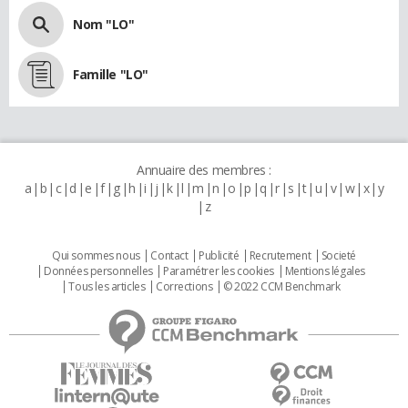
Nom "LO"
Famille "LO"
Annuaire des membres :
a
b
c
d
e
f
g
h
i
j
k
l
m
n
o
p
q
r
s
t
u
v
w
x
y
z
Qui sommes nous
Contact
Publicité
Recrutement
Societé
Données personnelles
Paramétrer les cookies
Mentions légales
Tous les articles
Corrections
© 2022 CCM Benchmark