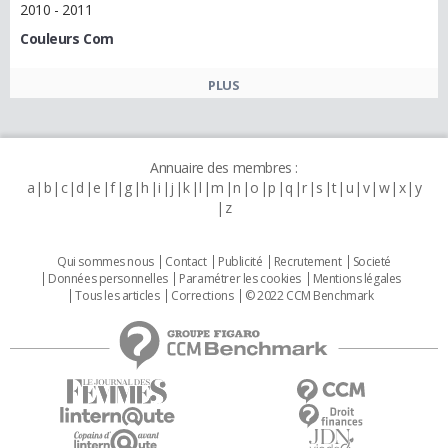
2010 - 2011
Couleurs Com
PLUS
Annuaire des membres :
a
b
c
d
e
f
g
h
i
j
k
l
m
n
o
p
q
r
s
t
u
v
w
x
y
z
Qui sommes nous
Contact
Publicité
Recrutement
Societé
Données personnelles
Paramétrer les cookies
Mentions légales
Tous les articles
Corrections
© 2022 CCM Benchmark