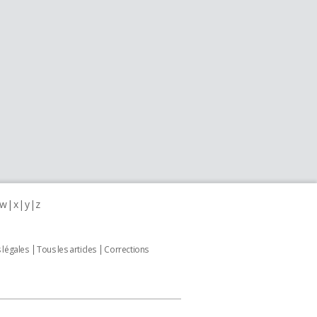
w
x
y
z
 légales
Tous les articles
Corrections