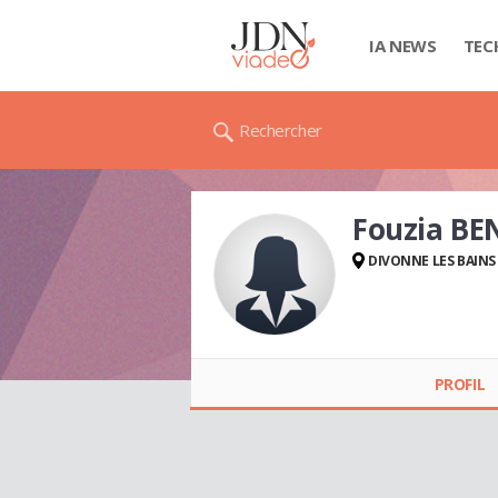
IA NEWS
TEC
Rechercher
Fouzia BE
DIVONNE LES BAINS
Fouzia BENZINA
PROFIL