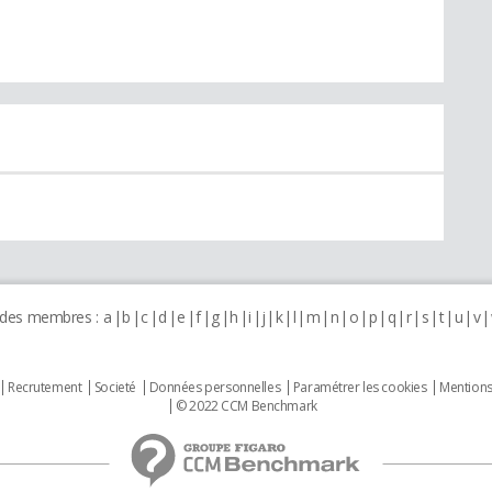
 des membres :
a
b
c
d
e
f
g
h
i
j
k
l
m
n
o
p
q
r
s
t
u
v
Recrutement
Societé
Données personnelles
Paramétrer les cookies
Mentions
© 2022 CCM Benchmark