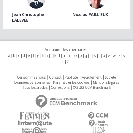
Jean Christophe
Nicolas PAILLIEUX
LALEVÉE
Annuaire des membres :
a
b
c
d
e
f
g
h
i
j
k
l
m
n
o
p
q
r
s
t
u
v
w
x
y
z
Qui sommes nous
Contact
Publicité
Recrutement
Societé
Données personnelles
Paramétrer les cookies
Mentions légales
Tous les articles
Corrections
© 2022 CCM Benchmark