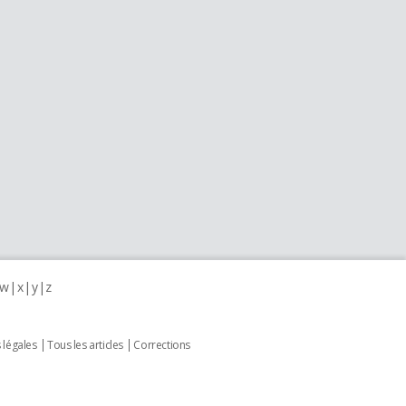
w
x
y
z
 légales
Tous les articles
Corrections