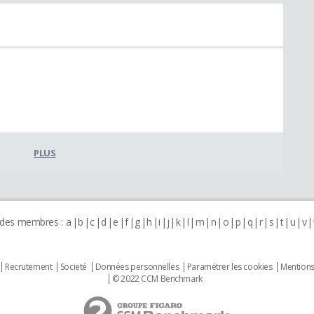
PLUS
 des membres :
a
b
c
d
e
f
g
h
i
j
k
l
m
n
o
p
q
r
s
t
u
v
Recrutement
Societé
Données personnelles
Paramétrer les cookies
Mentions
© 2022 CCM Benchmark