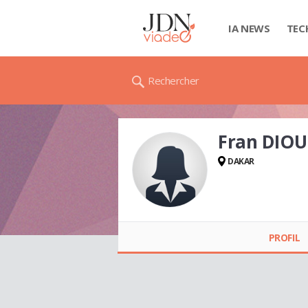
IA NEWS
TEC
Rechercher
Fran DIOU
DAKAR
Fran DIOUF
PROFIL