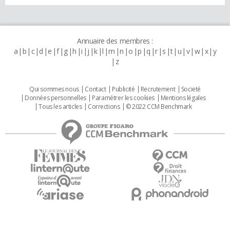
Annuaire des membres :
a
b
c
d
e
f
g
h
i
j
k
l
m
n
o
p
q
r
s
t
u
v
w
x
y
z
Qui sommes nous
Contact
Publicité
Recrutement
Societé
Données personnelles
Paramétrer les cookies
Mentions légales
Tous les articles
Corrections
© 2022 CCM Benchmark