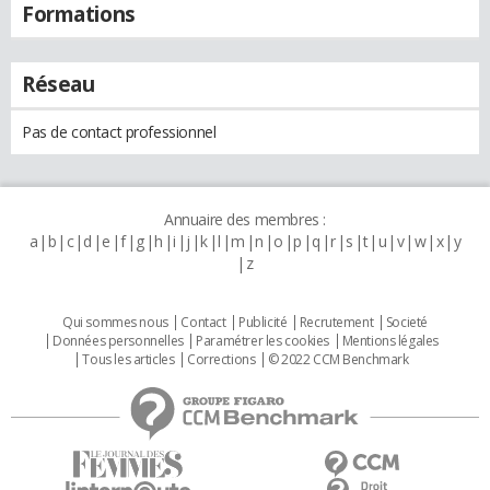
Formations
Réseau
Pas de contact professionnel
Annuaire des membres :
a
b
c
d
e
f
g
h
i
j
k
l
m
n
o
p
q
r
s
t
u
v
w
x
y
z
Qui sommes nous
Contact
Publicité
Recrutement
Societé
Données personnelles
Paramétrer les cookies
Mentions légales
Tous les articles
Corrections
© 2022 CCM Benchmark