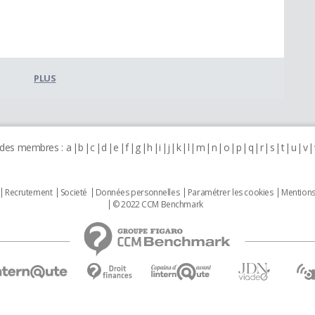
PLUS
 des membres :
a
b
c
d
e
f
g
h
i
j
k
l
m
n
o
p
q
r
s
t
u
v
Recrutement
Societé
Données personnelles
Paramétrer les cookies
Mentions
© 2022 CCM Benchmark