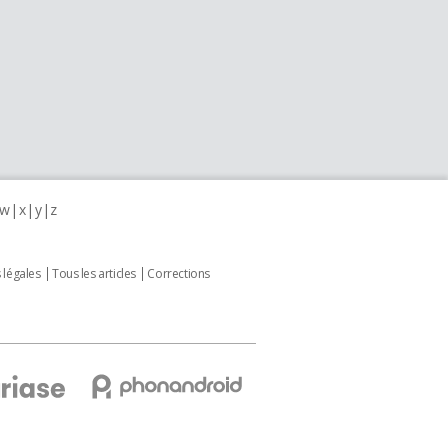
w
x
y
z
 légales
Tous les articles
Corrections