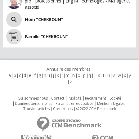
profil professionnel | Eng'IN Technologies - Manager et
associé
Nom "CHEKROUN"
Famille "CHEKROUN"
Annuaire des membres :
a
b
c
d
e
f
g
h
i
j
k
l
m
n
o
p
q
r
s
t
u
v
w
x
y
z
Qui sommes nous
Contact
Publicité
Recrutement
Societé
Données personnelles
Paramétrer les cookies
Mentions légales
Tous les articles
Corrections
© 2022 CCM Benchmark