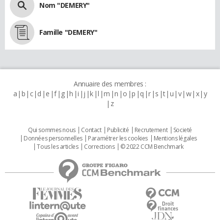
Nom "DEMERY"
Famille "DEMERY"
Annuaire des membres :
a
b
c
d
e
f
g
h
i
j
k
l
m
n
o
p
q
r
s
t
u
v
w
x
y
z
Qui sommes nous
Contact
Publicité
Recrutement
Societé
Données personnelles
Paramétrer les cookies
Mentions légales
Tous les articles
Corrections
© 2022 CCM Benchmark