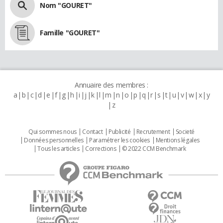
Nom "GOURET"
Famille "GOURET"
Annuaire des membres :
a
b
c
d
e
f
g
h
i
j
k
l
m
n
o
p
q
r
s
t
u
v
w
x
y
z
Qui sommes nous
Contact
Publicité
Recrutement
Societé
Données personnelles
Paramétrer les cookies
Mentions légales
Tous les articles
Corrections
© 2022 CCM Benchmark