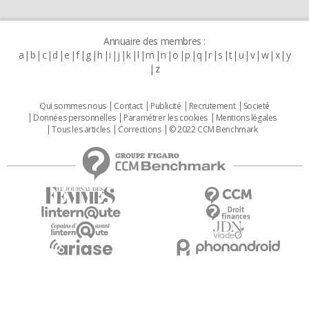
Annuaire des membres :
a
b
c
d
e
f
g
h
i
j
k
l
m
n
o
p
q
r
s
t
u
v
w
x
y
z
Qui sommes nous
Contact
Publicité
Recrutement
Societé
Données personnelles
Paramétrer les cookies
Mentions légales
Tous les articles
Corrections
© 2022 CCM Benchmark