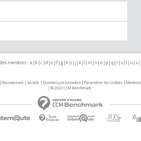
 des membres :
a
b
c
d
e
f
g
h
i
j
k
l
m
n
o
p
q
r
s
t
u
v
Recrutement
Societé
Données personnelles
Paramétrer les cookies
Mentions
© 2022 CCM Benchmark