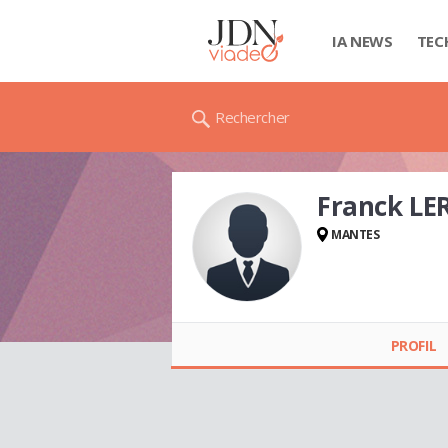
IA NEWS
TEC
Rechercher
Franck L
MANTES
Franck LEROUX
PROFIL