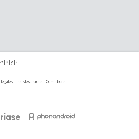
w
x
y
z
 légales
Tous les articles
Corrections