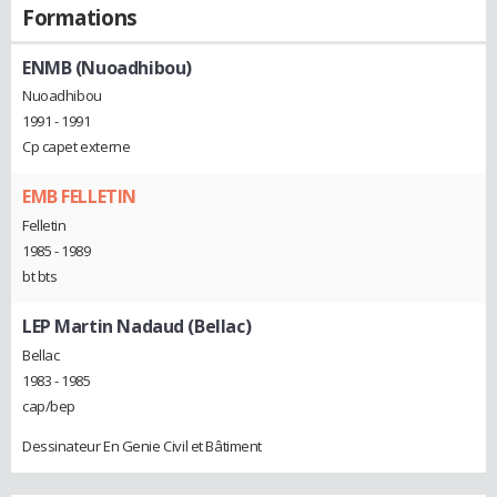
Formations
ENMB (Nuoadhibou)
Nuoadhibou
1991 - 1991
Cp capet externe
EMB FELLETIN
Felletin
1985 - 1989
bt bts
LEP Martin Nadaud (Bellac)
Bellac
1983 - 1985
cap/bep
Dessinateur En Genie Civil et Bâtiment