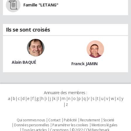
Famille "LETANG"
Ils se sont croisés
Alain BAQUÉ
Franck JAMIN
Annuaire des membres :
a
b
c
d
e
f
g
h
i
j
k
l
m
n
o
p
q
r
s
t
u
v
w
x
y
z
Qui sommes nous
Contact
Publicité
Recrutement
Societé
Données personnelles
Paramétrer les cookies
Mentions légales
Tous les articles
Corrections
© 2022 CCM Benchmark