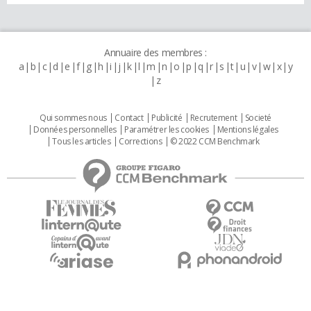
Annuaire des membres :
a
b
c
d
e
f
g
h
i
j
k
l
m
n
o
p
q
r
s
t
u
v
w
x
y
z
Qui sommes nous
Contact
Publicité
Recrutement
Societé
Données personnelles
Paramétrer les cookies
Mentions légales
Tous les articles
Corrections
© 2022 CCM Benchmark