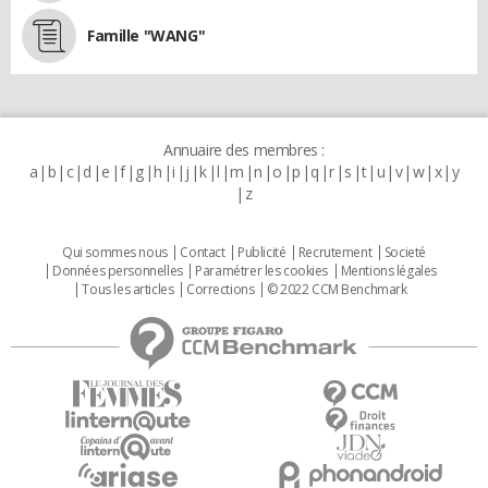
Famille "WANG"
Annuaire des membres :
a
b
c
d
e
f
g
h
i
j
k
l
m
n
o
p
q
r
s
t
u
v
w
x
y
z
Qui sommes nous
Contact
Publicité
Recrutement
Societé
Données personnelles
Paramétrer les cookies
Mentions légales
Tous les articles
Corrections
© 2022 CCM Benchmark