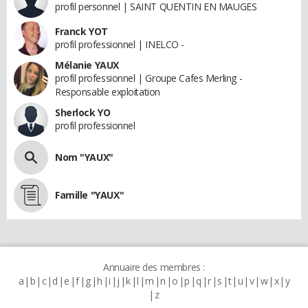
profil personnel | SAINT QUENTIN EN MAUGES
Franck YOT
profil professionnel | INELCO -
Mélanie YAUX
profil professionnel | Groupe Cafes Merling -
Responsable exploitation
Sherlock YO
profil professionnel
Nom "YAUX"
Famille "YAUX"
Annuaire des membres :
a
b
c
d
e
f
g
h
i
j
k
l
m
n
o
p
q
r
s
t
u
v
w
x
y
z