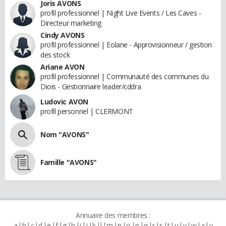
Joris AVONS
profil professionnel | Night Live Events / Les Caves -
Directeur marketing
Cindy AVONS
profil professionnel | Eolane - Approvisionneur / gestion
des stock
Ariane AVON
profil professionnel | Communauté des communes du
Diois - Gestionnaire leader/cddra
Ludovic AVON
profil personnel | CLERMONT
Nom "AVONS"
Famille "AVONS"
Annuaire des membres :
a
b
c
d
e
f
g
h
i
j
k
l
m
n
o
p
q
r
s
t
u
v
w
x
y