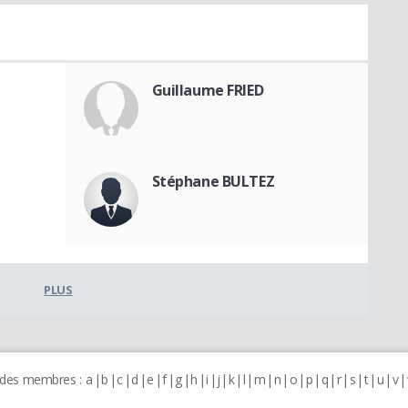
Guillaume FRIED
Stéphane BULTEZ
PLUS
 des membres :
a
b
c
d
e
f
g
h
i
j
k
l
m
n
o
p
q
r
s
t
u
v