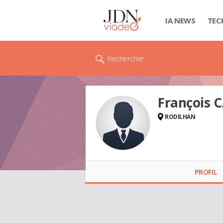
IA NEWS
TEC
Rechercher
François 
RODILHAN
François
CAIZERGUES
PROFIL